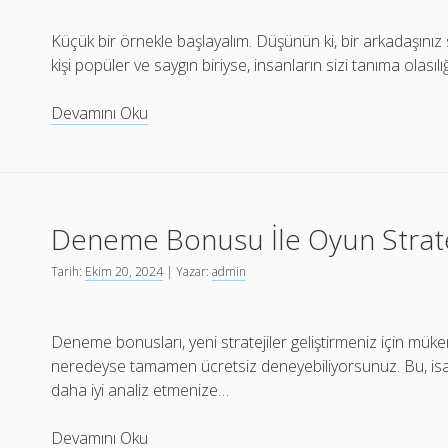
Küçük bir örnekle başlayalım. Düşünün ki, bir arkadaşınız 
kişi popüler ve saygın biriyse, insanların sizi tanıma olasılı
Backlink
Devamını Oku
Paketleri
ve
Google
Sıralamaları
Deneme Bonusu İle Oyun Strateji
Arasındaki
İlişki
Tarih:
Ekim 20, 2024
| Yazar:
admin
Deneme bonusları, yeni stratejiler geliştirmeniz için müke
neredeyse tamamen ücretsiz deneyebiliyorsunuz. Bu, isabet
daha iyi analiz etmenize…
Deneme
Devamını Oku