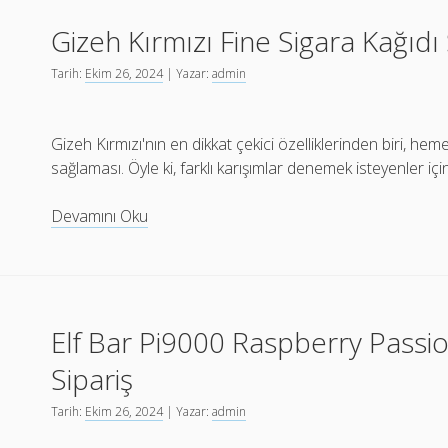
makinesi
Gizeh Kırmızı Fine Sigara Kağıdı 
Fiyat
Tarih:
Ekim 26, 2024
| Yazar:
admin
Gizeh Kırmızı'nın en dikkat çekici özelliklerinden biri,
sağlaması. Öyle ki, farklı karışımlar denemek isteyenler iç
Gizeh
Devamını Oku
Kırmızı
Fine
Sigara
Kağıdı
Elf Bar Pi9000 Raspberry Passio
Sipariş
Sipariş
Tarih:
Ekim 26, 2024
| Yazar:
admin