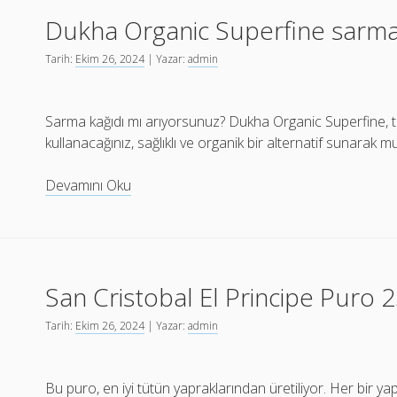
Doğru
Dukha Organic Superfine sarm
Seçimler
Tarih:
Ekim 26, 2024
| Yazar:
admin
Sarma kağıdı mı arıyorsunuz? Dukha Organic Superfine, ta
kullanacağınız, sağlıklı ve organik bir alternatif sunarak
Dukha
Devamını Oku
Organic
Superfine
sarma
kağıdı
San Cristobal El Principe Puro
Kapıda
Ödeme
Tarih:
Ekim 26, 2024
| Yazar:
admin
Bu puro, en iyi tütün yapraklarından üretiliyor. Her bir yapr