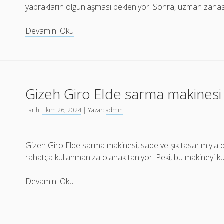
yaprakların olgunlaşması bekleniyor. Sonra, uzman zanaat
San
Devamını Oku
Cristobal
El
Principe
Puro
Gizeh Giro Elde sarma makinesi 
25s
Kapıda
Tarih:
Ekim 26, 2024
| Yazar:
admin
Ödeme
Gizeh Giro Elde sarma makinesi, sade ve şık tasarımıyla d
rahatça kullanmanıza olanak tanıyor. Peki, bu makineyi ku
Gizeh
Devamını Oku
Giro
Elde
sarma