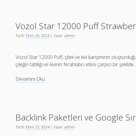
Extra
Long
Sigara
Vozol Star 12000 Puff Strawberr
Satın
Al
Tarih:
Ekim 26, 2024
| Yazar:
admin
Vozol Star 12000 Puff, çilek ve kivi karışımının oluşturduğu
çileğin tatlılığı ve kivinin ferahlatıcı etkisi çarpıcı bir şekilde
Vozol
Devamını Oku
Star
12000
Puff
Strawberry
Backlink Paketleri ve Google Sıra
Kiwi
Satın
Tarih:
Ekim 23, 2024
| Yazar:
admin
Al