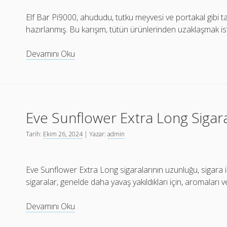
Elf Bar Pi9000, ahududu, tutku meyvesi ve portakal gibi 
hazırlanmış. Bu karışım, tütün ürünlerinden uzaklaşmak iste
Elf
Devamını Oku
Bar
Pi9000
Raspberry
Passion
Eve Sunflower Extra Long Sigara
Fruit
Orange
Tarih:
Ekim 26, 2024
| Yazar:
admin
Puff
Sipariş
Eve Sunflower Extra Long sigaralarının uzunluğu, sigara 
sigaralar, genelde daha yavaş yakıldıkları için, aromaları v
Eve
Devamını Oku
Sunflower