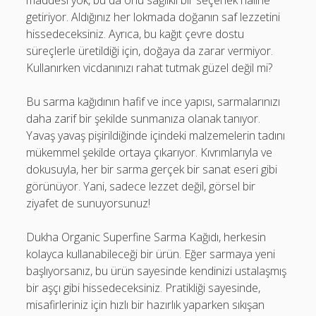
maddesi yok, bu da onu sağlıklı bir seçenek haline
getiriyor. Aldığınız her lokmada doğanın saf lezzetini
hissedeceksiniz. Ayrıca, bu kağıt çevre dostu
süreçlerle üretildiği için, doğaya da zarar vermiyor.
Kullanırken vicdanınızı rahat tutmak güzel değil mi?
Bu sarma kağıdının hafif ve ince yapısı, sarmalarınızı
daha zarif bir şekilde sunmanıza olanak tanıyor.
Yavaş yavaş pişirildiğinde içindeki malzemelerin tadını
mükemmel şekilde ortaya çıkarıyor. Kıvrımlarıyla ve
dokusuyla, her bir sarma gerçek bir sanat eseri gibi
görünüyor. Yani, sadece lezzet değil, görsel bir
ziyafet de sunuyorsunuz!
Dukha Organic Superfine Sarma Kağıdı, herkesin
kolayca kullanabileceği bir ürün. Eğer sarmaya yeni
başlıyorsanız, bu ürün sayesinde kendinizi ustalaşmış
bir aşçı gibi hissedeceksiniz. Pratikliği sayesinde,
misafirleriniz için hızlı bir hazırlık yaparken sıkışan