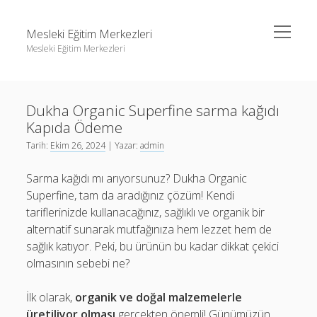
menüyü
Mesleki Eğitim Merkezleri
aç
Mesleki Eğitim Merkezleri
Yan
Ara
Menü
Igtv Yorum Yükseltme Hilesi
Ara
Dukha Organic Superfine sarma kağıdı
Liste
Kapıda Ödeme
Sayfa Listesi
Igtv Yorum Yükseltme Hilesi
Tarih:
Ekim 26, 2024
| Yazar:
admin
Threads Beğeni Arttırma
Liste
Sarma kağıdı mı arıyorsunuz? Dukha Organic
Twitter Gizli Hesaba Nasıl Bakılır
Sayfa Listesi
Superfine, tam da aradığınız çözüm! Kendi
tariflerinizde kullanacağınız, sağlıklı ve organik bir
Threads Beğeni Arttırma
alternatif sunarak mutfağınıza hem lezzet hem de
Twitter Gizli Hesaba Nasıl Bakılır
sağlık katıyor. Peki, bu ürünün bu kadar dikkat çekici
olmasının sebebi ne?
İlk olarak,
organik ve doğal malzemelerle
üretiliyor olması
gerçekten önemli! Günümüzün