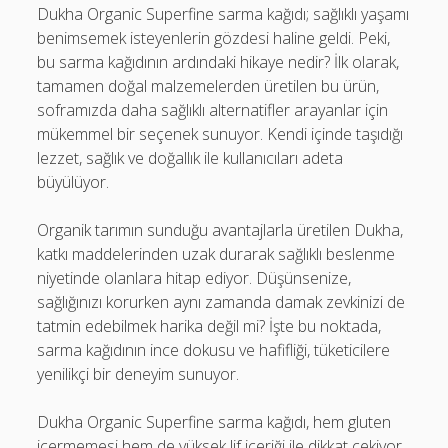
Dukha Organic Superfine sarma kağıdı; sağlıklı yaşamı
benimsemek isteyenlerin gözdesi haline geldi. Peki,
bu sarma kağıdının ardındaki hikaye nedir? İlk olarak,
tamamen doğal malzemelerden üretilen bu ürün,
soframızda daha sağlıklı alternatifler arayanlar için
mükemmel bir seçenek sunuyor. Kendi içinde taşıdığı
lezzet, sağlık ve doğallık ile kullanıcıları adeta
büyülüyor.
Organik tarımın sunduğu avantajlarla üretilen Dukha,
katkı maddelerinden uzak durarak sağlıklı beslenme
niyetinde olanlara hitap ediyor. Düşünsenize,
sağlığınızı korurken aynı zamanda damak zevkinizi de
tatmin edebilmek harika değil mi? İşte bu noktada,
sarma kağıdının ince dokusu ve hafifliği, tüketicilere
yenilikçi bir deneyim sunuyor.
Dukha Organic Superfine sarma kağıdı, hem gluten
içermemesi hem de yüksek lif içeriği ile dikkat çekiyor.