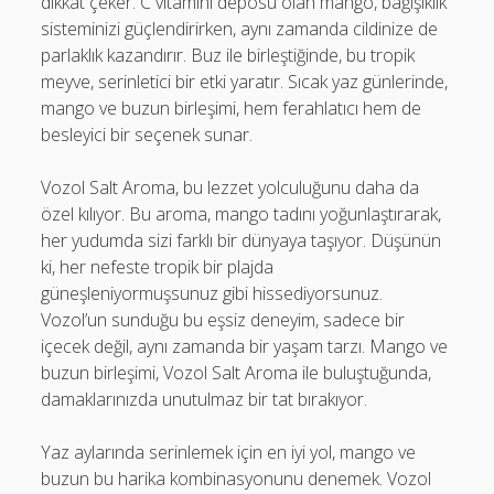
dikkat çeker. C vitamini deposu olan mango, bağışıklık
sisteminizi güçlendirirken, aynı zamanda cildinize de
parlaklık kazandırır. Buz ile birleştiğinde, bu tropik
meyve, serinletici bir etki yaratır. Sıcak yaz günlerinde,
mango ve buzun birleşimi, hem ferahlatıcı hem de
besleyici bir seçenek sunar.
Vozol Salt Aroma, bu lezzet yolculuğunu daha da
özel kılıyor. Bu aroma, mango tadını yoğunlaştırarak,
her yudumda sizi farklı bir dünyaya taşıyor. Düşünün
ki, her nefeste tropik bir plajda
güneşleniyormuşsunuz gibi hissediyorsunuz.
Vozol’un sunduğu bu eşsiz deneyim, sadece bir
içecek değil, aynı zamanda bir yaşam tarzı. Mango ve
buzun birleşimi, Vozol Salt Aroma ile buluştuğunda,
damaklarınızda unutulmaz bir tat bırakıyor.
Yaz aylarında serinlemek için en iyi yol, mango ve
buzun bu harika kombinasyonunu denemek. Vozol