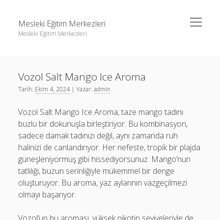
menüyü
Mesleki Eğitim Merkezleri
aç
Mesleki Eğitim Merkezleri
Yan
Ara
Menü
Igtv Yorum Yükseltme Hilesi
Ara
Vozol Salt Mango Ice Aroma
Liste
Tarih:
Ekim 4, 2024
| Yazar:
admin
Sayfa Listesi
Igtv Yorum Yükseltme Hilesi
Vozol Salt Mango Ice Aroma, taze mango tadını
Threads Beğeni Arttırma
Liste
buzlu bir dokunuşla birleştiriyor. Bu kombinasyon,
Twitter Gizli Hesaba Nasıl Bakılır
Sayfa Listesi
sadece damak tadınızı değil, aynı zamanda ruh
halinizi de canlandırıyor. Her nefeste, tropik bir plajda
Threads Beğeni Arttırma
güneşleniyormuş gibi hissediyorsunuz. Mango’nun
Twitter Gizli Hesaba Nasıl Bakılır
tatlılığı, buzun serinliğiyle mükemmel bir denge
oluşturuyor. Bu aroma, yaz aylarının vazgeçilmezi
olmayı başarıyor.
Vozol’un bu aroması, yüksek nikotin seviyeleriyle de