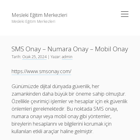
menüyü
Mesleki Eğitim Merkezleri
aç
Mesleki Eğitim Merkezleri
Yan
Ara
Menü
Igtv Yorum Yükseltme Hilesi
Ara
SMS Onay – Numara Onay – Mobil Onay
Liste
Tarih:
Ocak 25, 2024
| Yazar:
admin
Sayfa Listesi
Igtv Yorum Yükseltme Hilesi
https://www.smsonay.com/
Threads Beğeni Arttırma
Liste
Twitter Gizli Hesaba Nasıl Bakılır
Sayfa Listesi
Günümüzde dijital dünyada güvenlik, her
zamankinden daha büyük bir öneme sahip olmuştur.
Threads Beğeni Arttırma
Özellikle çevrimiçi işlemler ve hesaplar için ek güvenlik
Twitter Gizli Hesaba Nasıl Bakılır
önlemleri gerekmektedir. Bu noktada SMS onayı,
numara onayı veya mobil onay gibi yöntemler,
bireylerin hesaplarını ve bilgilerini korumak için
kullanılan etkili araçlar haline gelmiştir.