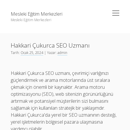
menüyü
Mesleki Eğitim Merkezleri
aç
Mesleki Eğitim Merkezleri
Yan
Ara
Menü
Igtv Yorum Yükseltme Hilesi
Ara
Hakkari Çukurca SEO Uzmanı
Liste
Tarih:
Ocak 25, 2024
| Yazar:
admin
Sayfa Listesi
Igtv Yorum Yükseltme Hilesi
Threads Beğeni Arttırma
Liste
Hakkari Çukurca SEO uzmanı, çevrimiçi varlığınızı
Twitter Gizli Hesaba Nasıl Bakılır
Sayfa Listesi
güçlendirmek ve arama motorlarında üst sıralara
çıkmak için önemli bir kaynaktır. Arama motoru
Threads Beğeni Arttırma
optimizasyonu (SEO), web sitenizin görünürlüğünü
Twitter Gizli Hesaba Nasıl Bakılır
artırmak ve potansiyel müşterilerin sizi bulmasını
sağlamak için kullanılan stratejik bir yaklaşımdır.
Hakkari Çukurca'da yerel bir SEO uzmanının desteği,
yerel işletmelerin bölgesel pazara ulaşmasına
yardımcı olabilir.