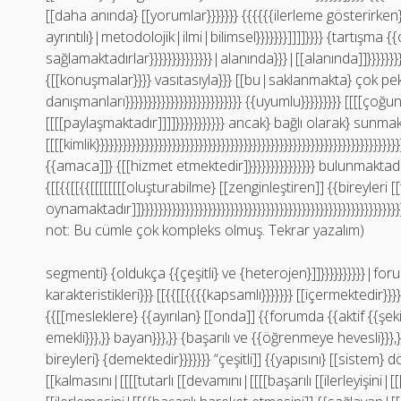
[[daha anında} [[yorumlar}}}}}}} {{{{{{ilerleme gösterirken}}}}
ayrıntılı}|metodolojik|ilmi|bilimsel}}}}}}}]]]]}}}} {tartışma {
sağlamaktadırlar}}}}}}}}}}}}}}|alanında}}}|[[alanında]]}}}}}}}}
{[[konuşmalar}}}} vasıtasıyla}}} [[bu|saklanmakta} çok pek çok
danışmanları}}}}}}}}}}}}}}}}}}}}}}}}}} {{uyumlu}}}}}}}}} [[[[çoğu
[[[[paylaşmaktadır]]]]}}}}}}}}}}} ancak} bağlı olarak} sunm
[[[[kimlik}}}}}}}}}}}}}}}}}}}}}}}}}}}}}}}}}}}}}}}}}}}}}}}}}}}}}}}}}}}}}}}}}}}}
{{amaca]]} {[[hizmet etmektedir]}}}}}}}}}}}}}}} bulunmaktadır}}
{[[{{[[{{[[[[[[[[oluşturabilme} [[zenginleştiren]] {{bireyleri
oynamaktadır]]}}}}}}}}}}}}}}}}}}}}}}}}}}}}}}}}}}}}}}}}}}}}}}}}}}}}}}}}}}}
not: Bu cümle çok kompleks olmuş. Tekrar yazalım)
segmenti} {oldukça {{çeşitli} ve {heterojen}]]}}}}}}}}}}|for
karakteristikleri}}} [[{{[[{{{{kapsamlı}}}}}}} [[içermektedir}}}}}
{{[[mesleklere} {{ayırılan} [[onda]] {{forumda {{aktif {{şekild
emekli}}},}} bayan}}},}} {başarılı ve {{öğrenmeye hevesli}}
bireyleri} {demektedir}}}}}}} “çeşitli]] {{yapısını} [[sistem}
[[kalmasını|[[[[tutarlı [[devamını|[[[[başarılı [[ilerleyişini|[[[