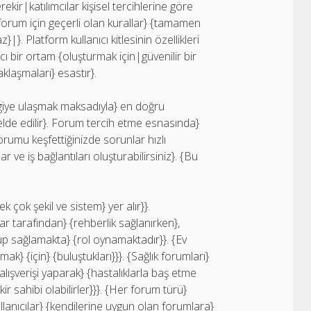
ekir|katılımcılar kişisel tercihlerine göre
forum için geçerli olan kurallar} {tamamen
. Platform kullanıcı kitlesinin özellikleri
ı bir ortam {oluşturmak için|güvenilir bir
aklaşmaları} esastır}.
iye ulaşmak maksadıyla} en doğru
elde edilir}. Forum tercih etme esnasında}
orumu keşfettiğinizde sorunlar hızlı
 ve iş bağlantıları oluşturabilirsiniz}. {Bu
 çok şekil ve sistem} yer alır}}.
r tarafından} {rehberlik sağlanırken},
up sağlamakta} {rol oynamaktadır}}. {Ev
} {için} {buluştukları}}}. {Sağlık forumları}
alışverişi yaparak} {hastalıklarla baş etme
ir sahibi olabilirler}}}. {Her forum türü}
kullanıcılar} {kendilerine uygun olan forumlara}