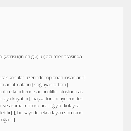
lışverişi için en güçlü çözümler arasında
ortak konular üzerinde toplanan insanların}
rini anlatmalarını} sağlayan ortam|
ıları {kendilerine ait profiller oluşturarak
nı ortaya koyabilir}, başka forum üyelerinden
lur ve arama motoru aracılığıyla {kolayca
lebilir}}}, bu sayede tekrarlayan soruların
ğalır}}.