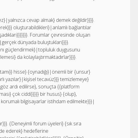
ez}|yalnızca cevap almak} demek değildir}}}}.
rek}}} oluşturabildikleri}|anlamlı bağlantılar
şadıkları}}}}}}}. Forumlar çevresinde oluşan
}|gerçek dünyada buluştukları}}}}.
arını güçlendirmek}|topluluk duygusunu
lemesi} da kolaylaştırmaktadırlar}}}}.
amı}} hisse} {oynadığı}|önemli bir {unsur}
rarlı yazılar}|kişisel tecavüz}}} temizlemeye}
} göz ardı edilirse}, sonuçta {{platform
uması} çok ciddi}}}}} bir husus} {olup},
korumalı bilgisayarlar istihdam edilmekte}}}|
}}}. {Deneyimli forum üyeleri} {sık sıra
fade ederek} hedeflerine