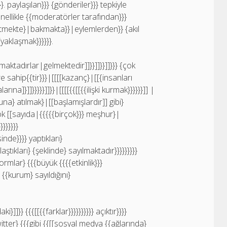
}. paylaşılan}}} {gönderiler}}} tepkiyle
nellikle {{moderatörler tarafından}}}
etmekte}|bakmakta}}|eylemlerden}} {akıl
[yaklaşmak}}}}}}.
lmaktadırlar|gelmektedir]]}}]]}}]]}}} {çok
re sahip{{tir}}}|[[[[kazanç}|[[{insanları
na]}]]}}}}}]]}}|[[[[{{[[{{ilişki kurmak}}}}}}]] |
na} atılmak}|[[başlamışlardır]] gibi}
ok [[sayıda|{{{{{birçok}}} meşhur}|
}}}}}}
yesinde}}}} yaptıkları}
aştıkları} {şeklinde} sayılmaktadır}}}}}}}}}
tformlar} {{{büyük {{{{etkinlik}}}
{{kurum} sayıldığını}
]]}} {{{[[{{farklar}}}}}}}}}} açıktır}}}}
witter} {{{gibi {{[[sosyal medya {{ağlarında}