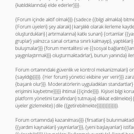
{katıldıklarında} elde ederler}}}}.
{Forum içinde aktif olmak}}} {sadece {{bilgi almakla} bitm
{Forum üyeleri} şey alarak}|karşılıklı olarak ilerleme kayde
oluşturdukları}|artırmalarına} katkı sunan} {ortamlar {{ya
gruplar} yalnızca sanal ortama sınırlı kalmayıp}, yaptıkları
buluşmalar}}} {forum mentalitesi ve {{sosyal bağlantı{{l
yaygınlaştırmak}}} oluşturmaktadırlar}, bunun yanında} iler
Forum ortamındaki güvenlik ve kontrol mekanizmaları} ort
{sayıldığı}}}}}. {Her forum} yönetici ekibine yer verir}}} za
{başarılı olur}}}. Moderatörlerin uyguladıkları standartlar
erişimini kaybetme}}}}} ihtimal {{içinde}}}}. Kişisel bilgi kor
platform yönetimi tarafından} tutmaya} dikkat edilmekte}|
üyeler gizlemekte}|dile {{getirebilmekte}}}}}}}}}}}}}}.
Forum ortamında} kazanılması}}} {fırsatları} bulunmaktadır
{{yardım kaynakları} yayınlarlar}}}, {yeni başlayanlar} isti