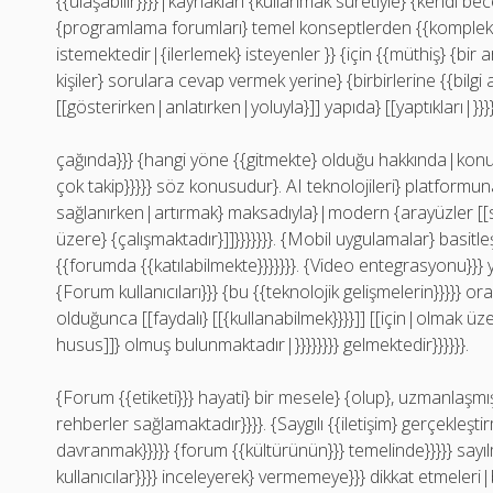
{{ulaşabilir}}}}|kaynakları {kullanmak suretiyle} {kendi beceri
{programlama forumları} temel konseptlerden {{kompleks 
istemektedir|{ilerlemek} isteyenler }} {için {{müthiş} {bir ar
kişiler} sorulara cevap vermek yerine} {birbirlerine {{bilg
[[gösterirken|anlatırken|yoluyla}]] yapıda} [[yaptıkları|}}}}}
çağında}}} {hangi yöne {{gitmekte} olduğu hakkında|konusu
çok takip}}}}} söz konusudur}. AI teknolojileri} platformuna}
sağlanırken|artırmak} maksadıyla}|modern {arayüzler [[s
üzere} {çalışmaktadır}]]}}}}}}}. {Mobil uygulamalar} basitleş
{{forumda {{katılabilmekte}}}}}}}. {Video entegrasyonu}}} ya
{Forum kullanıcıları}}} {bu {{teknolojik gelişmelerin}}}}}
olduğunca [[faydalı} [[{kullanabilmek}}}}]] [[için|olmak ü
husus]]} olmuş bulunmaktadır|}}}}}}}} gelmektedir}}}}}}.
{Forum {{etiketi}}} hayati} bir mesele} {olup}, uzmanlaşmış
rehberler sağlamaktadır}}}}. {Saygılı {{iletişim} gerçekleş
davranmak}}}}} {forum {{kültürünün}}} temelinde}}}}} sayılm
kullanıcılar}}}} inceleyerek} vermemeye}}} dikkat etmeleri