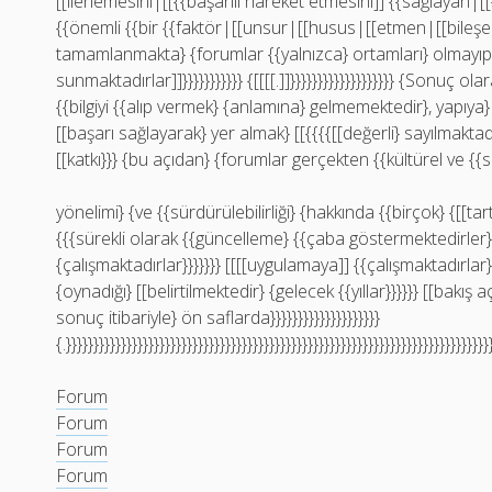
[[ilerlemesini|[[{{başarılı hareket etmesini]] {{sağlayan|
{{önemli {{bir {{faktör|[[unsur|[[husus|[[etmen|[[bileşen]
tamamlanmakta} {forumlar {{yalnızca} ortamları} olmayıp},
sunmaktadırlar]]}}}}}}}}}}} {[[[[.]]}}}}}}}}}}}}}}}}}}} {Sonuç 
{{bilgiyi {{alıp vermek} {anlamına} gelmemektedir}, yapıya}
[[başarı sağlayarak} yer almak} [[{{{{[[değerli} sayılmaktadırla
[[katkı}}} {bu açıdan} {forumlar gerçekten {{kültürel ve {{s
yönelimi} {ve {{sürdürülebilirliği} {hakkında {{birçok} {[[ta
{{{sürekli olarak {{güncelleme} {{çaba göstermektedirler}}}
{çalışmaktadırlar}}}}}}} [[[[uygulamaya]] {{çalışmaktadırlar}
{oynadığı} [[belirtilmektedir} {gelecek {{yıllar}}}}}} [[bakış 
sonuç itibariyle} ön saflarda}}}}}}}}}}}}}}}}}}}}
{.}}}}}}}}}}}}}}}}}}}}}}}}}}}}}}}}}}}}}}}}}}}}}}}}}}}}}}}}}}}}}}}}}}}}}}}}}}}}}
Forum
Forum
Forum
Forum