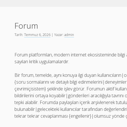
Forum
Tarih:
Temmuz 6, 2026
| Yazar:
admin
Forum platformları, modern internet ekosisteminde bilgi a
sayılan kritik uygulamalardır.
Bir forum, temelde, aynı konuya ilgi duyan kullanıcıların|
{soru sormalarını ve detaylı bilgi edinmelerini|deneyimle
çevrimiçisistem} şeklinde işlev görür. Forumun aktif kullanıc
bildirilerini ortaya koyabilir|gönderileri aracılığıyla tavrı
tepki alabilir. Forumda paylaşılan içerik arşivlenerek tutu
bulunabilir|gelecekteki kullanıcılar tarafından değerlendiri
tekrar tekrar cevaplanması {engellenir}|olumsuz yönde ço