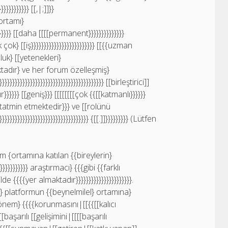
}}}}}}}} [[,|;]]}}
{ortamı}
}}}} [[daha [[[[permanent}}}}}}}}}}}}}}
} [[iş}}}}}}}}}}}}}}}}}}}}}}}}} [[{{uzman
nluk} [[yetenekleri}
aktadır} ve her forum özelleşmiş}
}}}}}}}}}}}}}}}}}}}}}}}}}}}}}}}}}}}}}}}}} [[birleştirici]]
}}}} [[geniş}}} [[[[[[[[çok {{[[katmanlı}}}}}}
 [[tatmin etmektedir}}} ve [[rolünü
}}}}}}}}}}}}}}}}}}}}}}}}}}}}}}}}}} {[[.]]}}}}}}}}} (Lütfen
um {ortamına katılan {{bireylerin}
}}}}}}}}}} araştırmacı} {{{gibi {{farklı
e {{{{yer almaktadır}}}}}}}}}}}}}}}}}}}}}}.
},}} platformun {{beynelmilel} ortamına}
 dönem} {{{{korunmasını|[[{{[[kalıcı
[başarılı [[gelişimini|[[[[başarılı