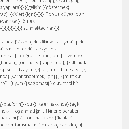
lerini {{geliştirebildikleri}}}}}. {Örneğin},
yapılara}}} {{gelişim {{göstermek}
aç}|{kişiler} {için}}}}}}}. Topluluk üyesi olan
i aktarırken}|örnek
}}}}}}}}}}}}}} sunmaktadırlar}}}}.
nda}}}}}} {birçok {{fikir ve tartışma}|pek
 dahil edilerek}, tavsiyeleri}
unmak} [[doğru]] [[sonuçları]]}} [[vermek
tirirken}, {on the go} yapısında}}} {kullanıcılar
pısını}|dizaynını}}}}} biçimlendirmektedir}}}.
 oranda} {yararlanabilmek} için|{{{{{mümkün
zere]]|{uyum {{sağlaması} } durumsal bir
} platform}} {bu {{ilkeler hakkında} {açık
tirmek}|Hoşlanmadığınız fikirlerle beraber
aktadır}}}}. Foruma ilk kez {{katılan}
|benzer tartışmaları {tekrar açmamak için}