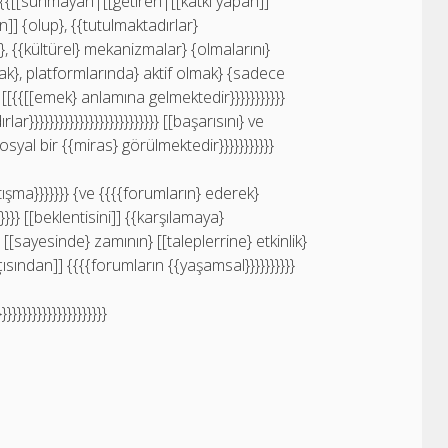
[[{{[[sunmayan|[[getiren|[[katkı yapan]]
] {olup}, {{tutulmaktadırlar}
 {{kültürel} mekanizmalar} {olmalarını}
olarak}, platformlarında} aktif olmak} {sadece
 [[{{[[emek} anlamına gelmektedir}}}}}}}}}}}
r}}}}}}}}}}}}}}}}}}}}}}}}}} [[başarısını} ve
osyal bir {{miras} görülmektedir}}}}}}}}}}}
rtışma}}}}}}} {ve {{{{forumların} ederek}
}} [[beklentisini]] {{karşılamaya}
 [[sayesinde} zamının} [[taleplerrine} etkinlik}
açısından]] {{{{forumların {{yaşamsal}}}}}}}}}}
}}}}}}}}}}}}}}}}}}}}}}