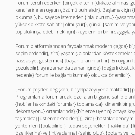
Forum tercih ederken {birçok kriterin {dikkate alınması ger
kendilerine en uygun çözümü bulmalıdır}. Başlamak için {
okunmalı}, bu sayede istemeden {ihlal durumu} {yaşanmaz}|}
yüksek dikkate sahiptir|olmuştur}}, çünkü {samimi ve yapıc
topluluk inşa edebilmek} için}} {üyelerin birbirini saygıyla y
Forum platformlarından faydalanmak modern çağda} bilg
seçimlerdendir}, zira} yaşamış olanlardan kösteklemeler 
hassasiyet göstermek} {başarı oranını artırır}. En uygun f
çözülebilir}, aynı zamanda zaman içinde} {değerli dostluklar
nedenle} forum ile bağlantı kurmak} oldukça önemlidir}.
{Forum çeşitleri değişken} bir yelpazeyi yer almaktadır}|pek
Programlama forumlardaki özel alan bilgisine sahip olanla
{hobiler hakkındaki forumlar} toplamakta}|dinamik bir gr
dekorasyonu} ortamlarında} {binlerce üyenin} ortaya koymak
taşımakta}|üstlenmektedirler}}}}, zira} {hastalar deneyim 
yöntemleri {{bulabilirler}|tedavi seçenekleri {hakkında} {fik
özelliklerine} ve {ihtiyaçlarına} {sahip olup}, {potansiyel 