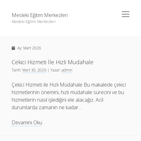
menüyü
Mesleki Eğitim Merkezleri
aç
Mesleki Eğitim Merkezleri
Yan
Ara
Menü
Igtv Yorum Yükseltme Hilesi
Ara
Ay:
Mart 2026
Liste
Sayfa Listesi
Cekici Hizmeti İle Hizli Mudahale
Igtv Yorum Yükseltme Hilesi
Tarih:
Mart 30, 2026
| Yazar:
admin
Threads Beğeni Arttırma
Liste
Twitter Gizli Hesaba Nasıl Bakılır
Çekici Hizmeti ile Hızlı Müdahale Bu makalede çekici
Sayfa Listesi
hizmetlerinin önemini, hızlı müdahale sürecini ve bu
Threads Beğeni Arttırma
hizmetlerin nasıl işlediğini ele alacağız. Acil
Twitter Gizli Hesaba Nasıl Bakılır
durumlarda zamanın ne kadar…
Cekici
Devamını Oku
Hizmeti
İle