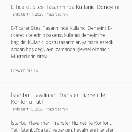
Ve
E Ticaret Sitesi Tasariminda Kullanici Deneyimi
Web
Tarih:
Mart 17, 2026
| Yazar:
admin
Tasarim
Kombinasyonu
E-Ticaret Sitesi Tasarımında Kullanıcı Deneyimi E-
ticaret sitelerinin başarısı, kullanıcı deneyimine
bağlıdır. Kullanıcı dostu tasarımlar, yalnızca estetik
açıdan hoş değil, aynı zamanda işlevsel olmalıdır.
Müşterilerin siteyi…
E
Devamını Oku
Ticaret
Sitesi
Tasariminda
İstanbul Havalimani Transfer Hizmeti İle
Kullanici
Konforlu Tatil
Deneyimi
Tarih:
Mart 15, 2026
| Yazar:
admin
İstanbul Havalimanı Transfer Hizmeti ile Konforlu
Tatil İstanbul’da tatil yaparken, havalimanı transfer