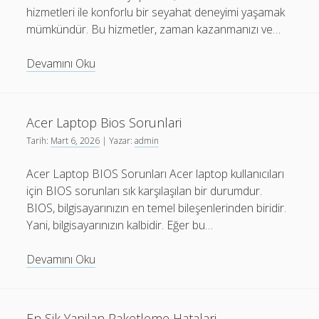
hizmetleri ile konforlu bir seyahat deneyimi yaşamak
mümkündür. Bu hizmetler, zaman kazanmanızı ve…
İstanbul
Devamını Oku
Havalimani
Transfer
Hizmeti
Acer Laptop Bios Sorunlari
İle
Tarih:
Mart 6, 2026
| Yazar:
admin
Konforlu
Tatil
Acer Laptop BIOS Sorunları Acer laptop kullanıcıları
için BIOS sorunları sık karşılaşılan bir durumdur.
BIOS, bilgisayarınızın en temel bileşenlerinden biridir.
Yani, bilgisayarınızın kalbidir. Eğer bu…
Acer
Devamını Oku
Laptop
Bios
Sorunlari
En Sik Yapilan Paketleme Hatalari