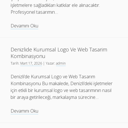
işletmelere sağladıkları katkılar ele alınacaktır.
Profesyonel tasarımın…
Erzurum
Devamını Oku
Web
Tasarim
Ajansi
Denizlide Kurumsal Logo Ve Web Tasarim
İle
Kombinasyonu
Calismanin
Tarih:
Mart 17, 2026
| Yazar:
admin
Faydalari
Denizli’de Kurumsal Logo ve Web Tasarım
Kombinasyonu Bu makalede, Denizli’deki işletmeler
için etkili bir kurumsal logo ve web tasarımının nasıl
bir araya getirileceği, markalaşma sürecine…
Denizlide
Devamını Oku
Kurumsal
Logo