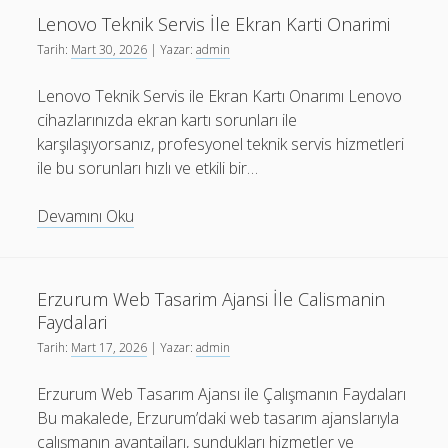
Hizli
Lenovo Teknik Servis İle Ekran Karti Onarimi
Mudahale
Tarih:
Mart 30, 2026
| Yazar:
admin
Lenovo Teknik Servis ile Ekran Kartı Onarımı Lenovo
cihazlarınızda ekran kartı sorunları ile
karşılaşıyorsanız, profesyonel teknik servis hizmetleri
ile bu sorunları hızlı ve etkili bir…
Lenovo
Devamını Oku
Teknik
Servis
İle
Erzurum Web Tasarim Ajansi İle Calismanin
Ekran
Faydalari
Karti
Tarih:
Mart 17, 2026
| Yazar:
admin
Onarimi
Erzurum Web Tasarım Ajansı ile Çalışmanın Faydaları
Bu makalede, Erzurum’daki web tasarım ajanslarıyla
çalışmanın avantajları, sundukları hizmetler ve