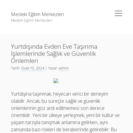
menüyü
Mesleki Eğitim Merkezleri
aç
Mesleki Eğitim Merkezleri
Yan
Ara
Menü
Igtv Yorum Yükseltme Hilesi
Ara
Yurtdışında Evden Eve Taşınma
Liste
İşlemlerinde Sağlık ve Güvenlik
Sayfa Listesi
Igtv Yorum Yükseltme Hilesi
Önlemleri
Threads Beğeni Arttırma
Tarih:
Ocak 10, 2024
| Yazar:
admin
Liste
Twitter Gizli Hesaba Nasıl Bakılır
Sayfa Listesi
Threads Beğeni Arttırma
Yurtdışına taşınmak, heyecan verici bir deneyim
olabilir. Ancak, bu süreçte sağlık ve güvenlik
Twitter Gizli Hesaba Nasıl Bakılır
önlemlerinin göz ardı edilmemesi son derece
önemlidir. Yeni bir ülkeye yerleşmek, yeni bir kültür ve
yaşam tarzıyla tanışmak anlamına gelirken, aynı
zamanda bazı riskleri de beraberinde getirebilir. Bu