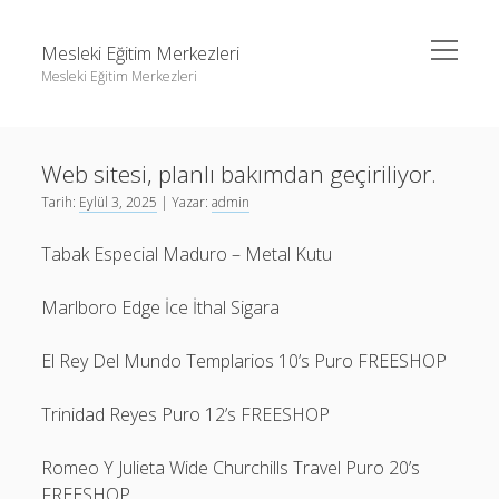
menüyü
Mesleki Eğitim Merkezleri
aç
Mesleki Eğitim Merkezleri
Yan
Ara
Menü
Igtv Yorum Yükseltme Hilesi
Ara
Web sitesi, planlı bakımdan geçiriliyor.
Liste
Tarih:
Eylül 3, 2025
| Yazar:
admin
Sayfa Listesi
Igtv Yorum Yükseltme Hilesi
Tabak Especial Maduro – Metal Kutu
Threads Beğeni Arttırma
Liste
Twitter Gizli Hesaba Nasıl Bakılır
Sayfa Listesi
Marlboro Edge İce İthal Sigara
Threads Beğeni Arttırma
El Rey Del Mundo Templarios 10’s Puro FREESHOP
Twitter Gizli Hesaba Nasıl Bakılır
Trinidad Reyes Puro 12’s FREESHOP
Romeo Y Julieta Wide Churchills Travel Puro 20’s
FREESHOP