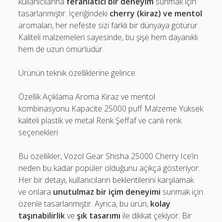
kullanıcılarına
ferahlatıcı bir deneyim
sunmak için
tasarlanmıştır. İçeriğindeki
cherry (kiraz) ve mentol
aromaları, her nefeste sizi farklı bir dünyaya götürür.
Kaliteli malzemeleri sayesinde, bu şişe hem dayanıklı
hem de uzun ömürlüdür.
Ürünün teknik özelliklerine gelince:
Özellik Açıklama Aroma Kiraz ve mentol
kombinasyonu Kapacite 25000 puff Malzeme Yüksek
kaliteli plastik ve metal Renk Şeffaf ve canlı renk
seçenekleri
Bu özellikler, Vozol Gear Shisha 25000 Cherry Ice’in
neden bu kadar popüler olduğunu açıkça gösteriyor.
Her bir detayı, kullanıcıların beklentilerini karşılamak
ve onlara
unutulmaz bir içim deneyimi
sunmak için
özenle tasarlanmıştır. Ayrıca, bu ürün,
kolay
taşınabilirlik
ve
şık tasarımı
ile dikkat çekiyor. Bir