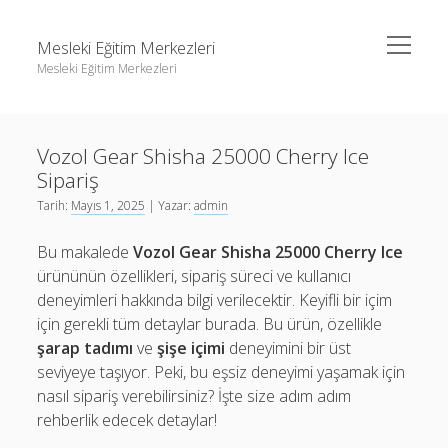
menüyü
Mesleki Eğitim Merkezleri
aç
Mesleki Eğitim Merkezleri
Yan
Ara
Menü
Igtv Yorum Yükseltme Hilesi
Ara
Vozol Gear Shisha 25000 Cherry Ice
Liste
Sipariş
Sayfa Listesi
Igtv Yorum Yükseltme Hilesi
Tarih:
Mayıs 1, 2025
| Yazar:
admin
Threads Beğeni Arttırma
Liste
Bu makalede
Vozol Gear Shisha 25000 Cherry Ice
Twitter Gizli Hesaba Nasıl Bakılır
Sayfa Listesi
ürününün özellikleri, sipariş süreci ve kullanıcı
deneyimleri hakkında bilgi verilecektir. Keyifli bir içim
Threads Beğeni Arttırma
için gerekli tüm detaylar burada. Bu ürün, özellikle
Twitter Gizli Hesaba Nasıl Bakılır
şarap tadımı
ve
şişe içimi
deneyimini bir üst
seviyeye taşıyor. Peki, bu eşsiz deneyimi yaşamak için
nasıl sipariş verebilirsiniz? İşte size adım adım
rehberlik edecek detaylar!