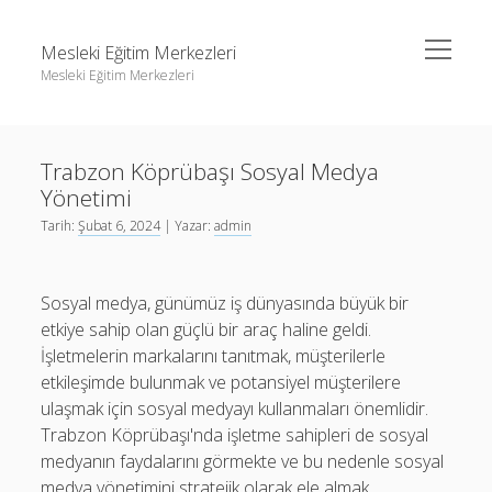
menüyü
Mesleki Eğitim Merkezleri
aç
Mesleki Eğitim Merkezleri
Yan
Ara
Menü
Igtv Yorum Yükseltme Hilesi
Ara
Trabzon Köprübaşı Sosyal Medya
Liste
Yönetimi
Sayfa Listesi
Igtv Yorum Yükseltme Hilesi
Tarih:
Şubat 6, 2024
| Yazar:
admin
Threads Beğeni Arttırma
Liste
Twitter Gizli Hesaba Nasıl Bakılır
Sayfa Listesi
Sosyal medya, günümüz iş dünyasında büyük bir
etkiye sahip olan güçlü bir araç haline geldi.
Threads Beğeni Arttırma
İşletmelerin markalarını tanıtmak, müşterilerle
Twitter Gizli Hesaba Nasıl Bakılır
etkileşimde bulunmak ve potansiyel müşterilere
ulaşmak için sosyal medyayı kullanmaları önemlidir.
Trabzon Köprübaşı'nda işletme sahipleri de sosyal
medyanın faydalarını görmekte ve bu nedenle sosyal
medya yönetimini stratejik olarak ele almak