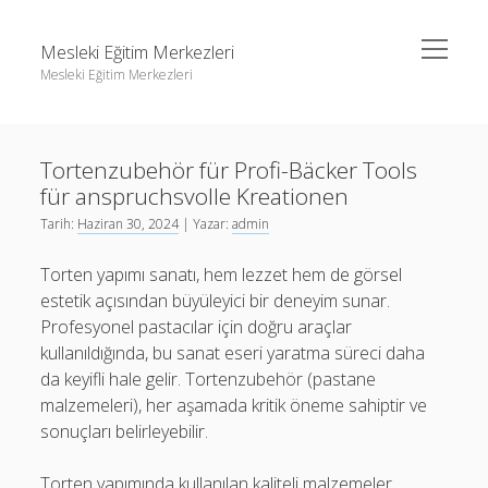
menüyü
Mesleki Eğitim Merkezleri
aç
Mesleki Eğitim Merkezleri
Yan
Ara
Menü
Igtv Yorum Yükseltme Hilesi
Ara
Tortenzubehör für Profi-Bäcker Tools
Liste
für anspruchsvolle Kreationen
Sayfa Listesi
Igtv Yorum Yükseltme Hilesi
Tarih:
Haziran 30, 2024
| Yazar:
admin
Threads Beğeni Arttırma
Liste
Torten yapımı sanatı, hem lezzet hem de görsel
Twitter Gizli Hesaba Nasıl Bakılır
Sayfa Listesi
estetik açısından büyüleyici bir deneyim sunar.
Profesyonel pastacılar için doğru araçlar
Threads Beğeni Arttırma
kullanıldığında, bu sanat eseri yaratma süreci daha
Twitter Gizli Hesaba Nasıl Bakılır
da keyifli hale gelir. Tortenzubehör (pastane
malzemeleri), her aşamada kritik öneme sahiptir ve
sonuçları belirleyebilir.
Torten yapımında kullanılan kaliteli malzemeler,