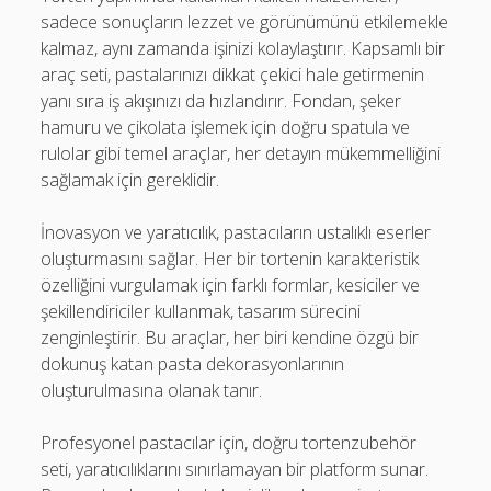
sadece sonuçların lezzet ve görünümünü etkilemekle
kalmaz, aynı zamanda işinizi kolaylaştırır. Kapsamlı bir
araç seti, pastalarınızı dikkat çekici hale getirmenin
yanı sıra iş akışınızı da hızlandırır. Fondan, şeker
hamuru ve çikolata işlemek için doğru spatula ve
rulolar gibi temel araçlar, her detayın mükemmelliğini
sağlamak için gereklidir.
İnovasyon ve yaratıcılık, pastacıların ustalıklı eserler
oluşturmasını sağlar. Her bir tortenin karakteristik
özelliğini vurgulamak için farklı formlar, kesiciler ve
şekillendiriciler kullanmak, tasarım sürecini
zenginleştirir. Bu araçlar, her biri kendine özgü bir
dokunuş katan pasta dekorasyonlarının
oluşturulmasına olanak tanır.
Profesyonel pastacılar için, doğru tortenzubehör
seti, yaratıcılıklarını sınırlamayan bir platform sunar.