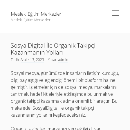
menüyü
Mesleki Eğitim Merkezleri
aç
Mesleki Eğitim Merkezleri
Yan
Ara
Menü
Igtv Yorum Yükseltme Hilesi
Ara
SosyalDigital İle Organik Takipçi
Liste
Kazanmanın Yolları
Sayfa Listesi
Igtv Yorum Yükseltme Hilesi
Tarih:
Aralık 13, 2023
| Yazar:
admin
Threads Beğeni Arttırma
Liste
Sosyal medya, günümüzde insanların iletişim kurduğu,
Twitter Gizli Hesaba Nasıl Bakılır
Sayfa Listesi
bilgi paylaştığı ve eğlendiği önemli bir platform haline
gelmiştir. İşletmeler için de sosyal medya, markalarını
Threads Beğeni Arttırma
tanıtmak, hedef kitleleriyle etkileşimde bulunmak ve
Twitter Gizli Hesaba Nasıl Bakılır
organik takipçi kazanmak adına önemli bir araçtır. Bu
makalede, SosyalDigital ile organik takipçi
kazanmanın yollarını keşfedeceksiniz.
Organik takipçiler, markanızı gerçek ilgi duyan