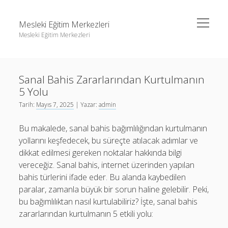
menüyü
Mesleki Eğitim Merkezleri
aç
Mesleki Eğitim Merkezleri
Yan
Ara
Menü
Igtv Yorum Yükseltme Hilesi
Ara
Sanal Bahis Zararlarından Kurtulmanın
Liste
5 Yolu
Sayfa Listesi
Igtv Yorum Yükseltme Hilesi
Tarih:
Mayıs 7, 2025
| Yazar:
admin
Threads Beğeni Arttırma
Liste
Bu makalede, sanal bahis bağımlılığından kurtulmanın
Twitter Gizli Hesaba Nasıl Bakılır
Sayfa Listesi
yollarını keşfedecek, bu süreçte atılacak adımlar ve
dikkat edilmesi gereken noktalar hakkında bilgi
Threads Beğeni Arttırma
vereceğiz. Sanal bahis, internet üzerinden yapılan
Twitter Gizli Hesaba Nasıl Bakılır
bahis türlerini ifade eder. Bu alanda kaybedilen
paralar, zamanla büyük bir sorun haline gelebilir. Peki,
bu bağımlılıktan nasıl kurtulabiliriz? İşte, sanal bahis
zararlarından kurtulmanın 5 etkili yolu: