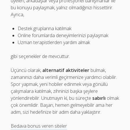
üyeleri, arkadaşlar veya profesyonel danışmanlar ile
bu konuyu paylaşmak, yalnız olmadığınızı hissettirir.
Ayrıca,
Destek gruplarına katılmak
Online forumlarda deneyimlerinizi paylaşmak
Uzman terapistlerden yardım almak
gibi seçenekler de mevcuttur.
Üçüncü olarak,
alternatif aktiviteler
bulmak,
zamanınızı daha verimli geçirmenize yardımcı olabilir.
Spor yapmak, yeni hobiler edinmek veya gönüllü
çalışmalara katılmak, zihninizi başka şeylere
yönlendirebilir. Unutmayın ki, bu süreçte
sabırlı
olmak
çok önemlidir. Başarı, hemen gelmeyebilir ama her
adım, sizi hedefinize bir adım daha yaklaştırır.
Bedava bonus veren siteler