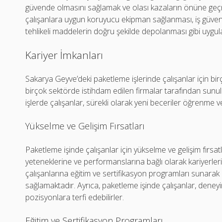
güvende olmasını sağlamak ve olası kazaların önüne geçm
çalışanlara uygun koruyucu ekipman sağlanması, iş güvenliğ
tehlikeli maddelerin doğru şekilde depolanması gibi uygu
Kariyer İmkanları
Sakarya Geyve’deki paketleme işlerinde çalışanlar için bir
birçok sektörde istihdam edilen firmalar tarafından sunula
işlerde çalışanlar, sürekli olarak yeni beceriler öğrenme ve 
Yükselme ve Gelişim Fırsatları
Paketleme işinde çalışanlar için yükselme ve gelişim fırsat
yeteneklerine ve performanslarına bağlı olarak kariyerlerin
çalışanlarına eğitim ve sertifikasyon programları sunarak o
sağlamaktadır. Ayrıca, paketleme işinde çalışanlar, dene
pozisyonlara terfi edebilirler.
Eğitim ve Sertifikasyon Programları