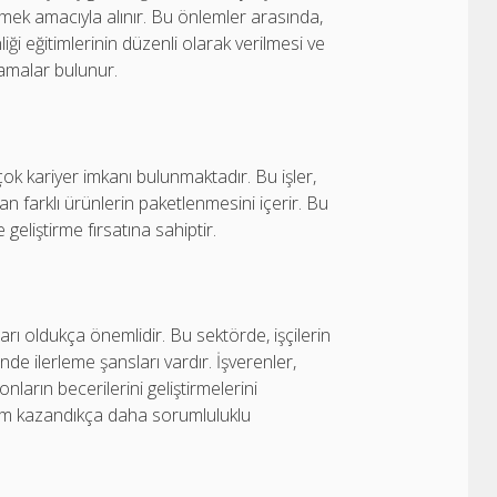
ek amacıyla alınır. Bu önlemler arasında,
i eğitimlerinin düzenli olarak verilmesi ve
lamalar bulunur.
çok kariyer imkanı bulunmaktadır. Bu işler,
n farklı ürünlerin paketlenmesini içerir. Bu
geliştirme fırsatına sahiptir.
ları oldukça önemlidir. Bu sektörde, işçilerin
de ilerleme şansları vardır. İşverenler,
nların becerilerini geliştirmelerini
yim kazandıkça daha sorumluluklu