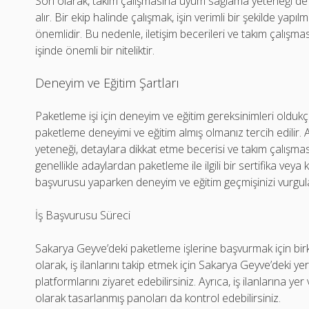
Son olarak, takım çalışmasına uyum sağlama yeteneği de pa
alır. Bir ekip halinde çalışmak, işin verimli bir şekilde yapıl
önemlidir. Bu nedenle, iletişim becerileri ve takım çalı
işinde önemli bir niteliktir.
Deneyim ve Eğitim Şartları
Paketleme işi için deneyim ve eğitim gereksinimleri olduk
paketleme deneyimi ve eğitim almış olmanız tercih edilir. Ayr
yeteneği, detaylara dikkat etme becerisi ve takım çalışm
genellikle adaylardan paketleme ile ilgili bir sertifika veya k
başvurusu yaparken deneyim ve eğitim geçmişinizi vurgul
İş Başvurusu Süreci
Sakarya Geyve’deki paketleme işlerine başvurmak için birk
olarak, iş ilanlarını takip etmek için Sakarya Geyve’deki yere
platformlarını ziyaret edebilirsiniz. Ayrıca, iş ilanlarına ye
olarak tasarlanmış panoları da kontrol edebilirsiniz.