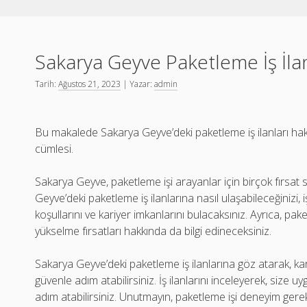
Sakarya Geyve Paketleme İş İlan
Tarih:
Ağustos 21, 2023
| Yazar:
admin
Bu makalede Sakarya Geyve’deki paketleme iş ilanları hak
cümlesi.
Sakarya Geyve, paketleme işi arayanlar için birçok fırsat
Geyve’deki paketleme iş ilanlarına nasıl ulaşabileceğinizi, iş
koşullarını ve kariyer imkanlarını bulacaksınız. Ayrıca, pake
yükselme fırsatları hakkında da bilgi edineceksiniz.
Sakarya Geyve’deki paketleme iş ilanlarına göz atarak, kari
güvenle adım atabilirsiniz. İş ilanlarını inceleyerek, size u
adım atabilirsiniz. Unutmayın, paketleme işi deneyim gere