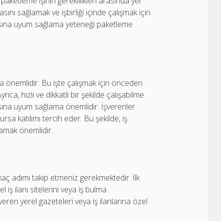
ketleme işinin gereklilikleri arasında yer
masını sağlamak ve işbirliği içinde çalışmak için
şmasına uyum sağlama yeteneği paketleme
ça önemlidir. Bu işte çalışmak için önceden
ıca, hızlı ve dikkatli bir şekilde çalışabilme
asına uyum sağlama önemlidir. İşverenler
ursa katılımı tercih eder. Bu şekilde, iş
amak önemlidir.
aç adımı takip etmeniz gerekmektedir. İlk
l iş ilanı sitelerini veya iş bulma
r veren yerel gazeteleri veya iş ilanlarına özel