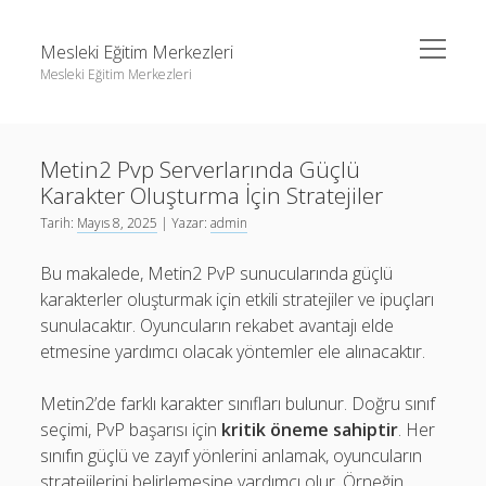
menüyü
Mesleki Eğitim Merkezleri
aç
Mesleki Eğitim Merkezleri
Yan
Ara
Menü
Igtv Yorum Yükseltme Hilesi
Ara
Metin2 Pvp Serverlarında Güçlü
Liste
Karakter Oluşturma İçin Stratejiler
Sayfa Listesi
Igtv Yorum Yükseltme Hilesi
Tarih:
Mayıs 8, 2025
| Yazar:
admin
Threads Beğeni Arttırma
Liste
Bu makalede, Metin2 PvP sunucularında güçlü
Twitter Gizli Hesaba Nasıl Bakılır
Sayfa Listesi
karakterler oluşturmak için etkili stratejiler ve ipuçları
sunulacaktır. Oyuncuların rekabet avantajı elde
Threads Beğeni Arttırma
etmesine yardımcı olacak yöntemler ele alınacaktır.
Twitter Gizli Hesaba Nasıl Bakılır
Metin2’de farklı karakter sınıfları bulunur. Doğru sınıf
seçimi, PvP başarısı için
kritik öneme sahiptir
. Her
sınıfın güçlü ve zayıf yönlerini anlamak, oyuncuların
stratejilerini belirlemesine yardımcı olur. Örneğin,