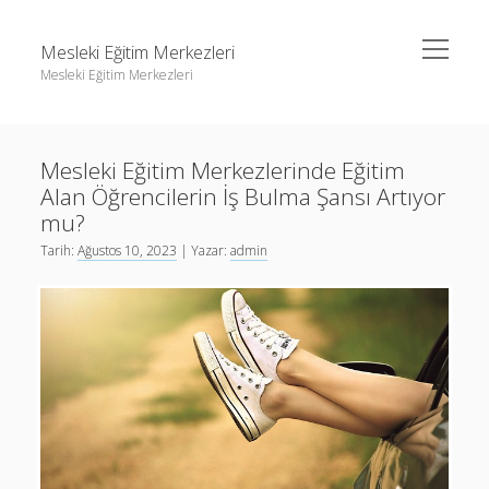
menüyü
Mesleki Eğitim Merkezleri
aç
Mesleki Eğitim Merkezleri
Yan
Ara
Menü
Igtv Yorum Yükseltme Hilesi
Ara
Mesleki Eğitim Merkezlerinde Eğitim
Liste
Alan Öğrencilerin İş Bulma Şansı Artıyor
Sayfa Listesi
Igtv Yorum Yükseltme Hilesi
mu?
Threads Beğeni Arttırma
Tarih:
Ağustos 10, 2023
| Yazar:
admin
Liste
Twitter Gizli Hesaba Nasıl Bakılır
Sayfa Listesi
Threads Beğeni Arttırma
Twitter Gizli Hesaba Nasıl Bakılır