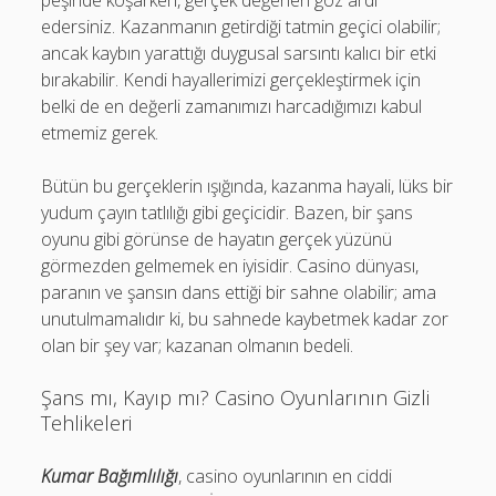
peşinde koşarken, gerçek değerleri göz ardı
edersiniz. Kazanmanın getirdiği tatmin geçici olabilir;
ancak kaybın yarattığı duygusal sarsıntı kalıcı bir etki
bırakabilir. Kendi hayallerimizi gerçekleştirmek için
belki de en değerli zamanımızı harcadığımızı kabul
etmemiz gerek.
Bütün bu gerçeklerin ışığında, kazanma hayali, lüks bir
yudum çayın tatlılığı gibi geçicidir. Bazen, bir şans
oyunu gibi görünse de hayatın gerçek yüzünü
görmezden gelmemek en iyisidir. Casino dünyası,
paranın ve şansın dans ettiği bir sahne olabilir; ama
unutulmamalıdır ki, bu sahnede kaybetmek kadar zor
olan bir şey var; kazanan olmanın bedeli.
Şans mı, Kayıp mı? Casino Oyunlarının Gizli
Tehlikeleri
Kumar Bağımlılığı
, casino oyunlarının en ciddi