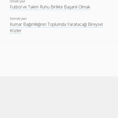
Önceki yazı
Futbol ve Takım Ruhu Birlikte Başarılı Olmak
Sonraki yazı
Kumar Bağımlılığının Toplumda Yaratacağı Bireysel
Krizler
Cele Theme
by Compete Themes.