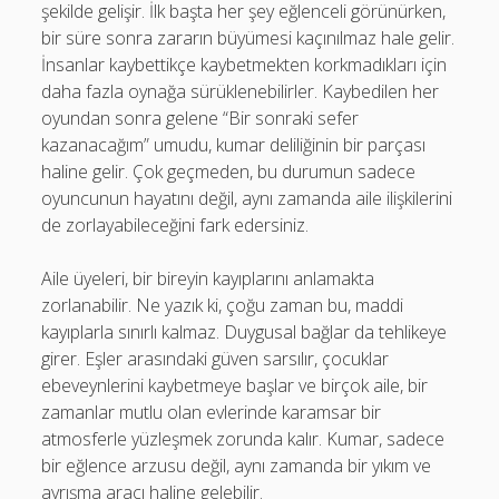
şekilde gelişir. İlk başta her şey eğlenceli görünürken,
bir süre sonra zararın büyümesi kaçınılmaz hale gelir.
İnsanlar kaybettikçe kaybetmekten korkmadıkları için
daha fazla oynağa sürüklenebilirler. Kaybedilen her
oyundan sonra gelene “Bir sonraki sefer
kazanacağım” umudu, kumar deliliğinin bir parçası
haline gelir. Çok geçmeden, bu durumun sadece
oyuncunun hayatını değil, aynı zamanda aile ilişkilerini
de zorlayabileceğini fark edersiniz.
Aile üyeleri, bir bireyin kayıplarını anlamakta
zorlanabilir. Ne yazık ki, çoğu zaman bu, maddi
kayıplarla sınırlı kalmaz. Duygusal bağlar da tehlikeye
girer. Eşler arasındaki güven sarsılır, çocuklar
ebeveynlerini kaybetmeye başlar ve birçok aile, bir
zamanlar mutlu olan evlerinde karamsar bir
atmosferle yüzleşmek zorunda kalır. Kumar, sadece
bir eğlence arzusu değil, aynı zamanda bir yıkım ve
ayrışma aracı haline gelebilir.