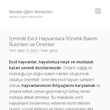
menüyü
Mesleki Eğitim Merkezleri
aç
Mesleki Eğitim Merkezleri
Yan
Ara
Menü
Igtv Yorum Yükseltme Hilesi
Ara
İzmirde Evcil Hayvanlara Yönelik Bakım
Liste
Rutinleri ve Öneriler
Sayfa Listesi
Igtv Yorum Yükseltme Hilesi
Tarih:
Nisan 13, 2025
| Yazar:
admin
Threads Beğeni Arttırma
Liste
Evcil hayvanlar, hayatımıza neşe ve mutluluk
Twitter Gizli Hesaba Nasıl Bakılır
Sayfa Listesi
katan sevimli dostlarımızdır.
Onların sağlığı ve
mutluluğu için doğru bakım rutinleri oluşturmak
Threads Beğeni Arttırma
oldukça önemlidir. İzmir’deki evcil hayvan sahipleri
Twitter Gizli Hesaba Nasıl Bakılır
olarak,
hayvanlarımızın ihtiyaçlarını karşılamak
ve
onlarla kaliteli zaman geçirmek için birkaç temel
noktaya dikkat etmeliyiz. Bu makalede, evcil
hayvanların beslenmesi, veteriner kontrollerinin
önemi, sosyal etkileşim ve hijyen uygulamaları gibi