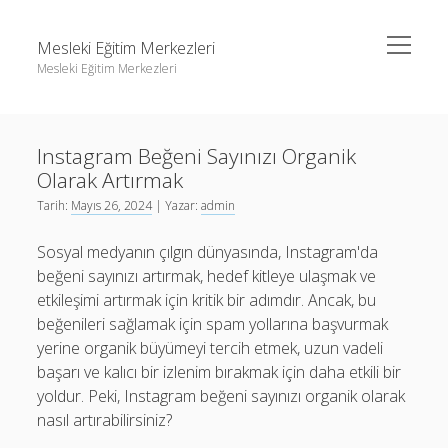
menüyü
Mesleki Eğitim Merkezleri
aç
Mesleki Eğitim Merkezleri
Yan
Ara
Menü
Igtv Yorum Yükseltme Hilesi
Ara
Instagram Beğeni Sayınızı Organik
Liste
Olarak Artırmak
Sayfa Listesi
Igtv Yorum Yükseltme Hilesi
Tarih:
Mayıs 26, 2024
| Yazar:
admin
Threads Beğeni Arttırma
Liste
Sosyal medyanın çılgın dünyasında, Instagram'da
Twitter Gizli Hesaba Nasıl Bakılır
Sayfa Listesi
beğeni sayınızı artırmak, hedef kitleye ulaşmak ve
etkileşimi artırmak için kritik bir adımdır. Ancak, bu
Threads Beğeni Arttırma
beğenileri sağlamak için spam yollarına başvurmak
Twitter Gizli Hesaba Nasıl Bakılır
yerine organik büyümeyi tercih etmek, uzun vadeli
başarı ve kalıcı bir izlenim bırakmak için daha etkili bir
yoldur. Peki, Instagram beğeni sayınızı organik olarak
nasıl artırabilirsiniz?