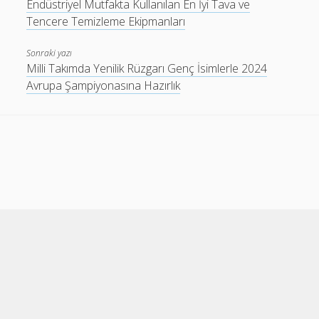
Endüstriyel Mutfakta Kullanılan En İyi Tava ve
Tencere Temizleme Ekipmanları
Sonraki yazı
Milli Takımda Yenilik Rüzgarı Genç İsimlerle 2024
Avrupa Şampiyonasına Hazırlık
Cele Theme
by Compete Themes.