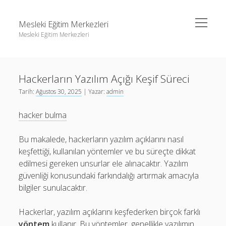
menüyü
Mesleki Eğitim Merkezleri
aç
Mesleki Eğitim Merkezleri
Yan
Ara
Menü
Igtv Yorum Yükseltme Hilesi
Ara
Hackerların Yazılım Açığı Keşif Süreci
Liste
Tarih:
Ağustos 30, 2025
| Yazar:
admin
Sayfa Listesi
Igtv Yorum Yükseltme Hilesi
hacker bulma
Threads Beğeni Arttırma
Liste
Twitter Gizli Hesaba Nasıl Bakılır
Sayfa Listesi
Bu makalede, hackerların yazılım açıklarını nasıl
keşfettiği, kullanılan yöntemler ve bu süreçte dikkat
Threads Beğeni Arttırma
edilmesi gereken unsurlar ele alınacaktır. Yazılım
Twitter Gizli Hesaba Nasıl Bakılır
güvenliği konusundaki farkındalığı artırmak amacıyla
bilgiler sunulacaktır.
Hackerlar, yazılım açıklarını keşfederken birçok farklı
yöntem
kullanır. Bu yöntemler, genellikle yazılımın