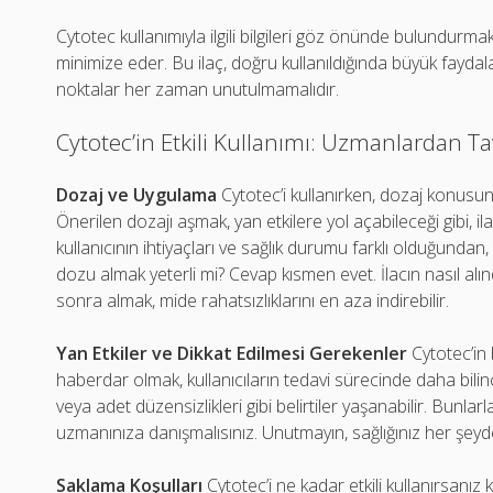
Cytotec kullanımıyla ilgili bilgileri göz önünde bulundurmak,
minimize eder. Bu ilaç, doğru kullanıldığında büyük faydal
noktalar her zaman unutulmamalıdır.
Cytotec’in Etkili Kullanımı: Uzmanlardan Ta
Dozaj ve Uygulama
Cytotec’i kullanırken, dozaj konusund
Önerilen dozajı aşmak, yan etkilere yol açabileceği gibi, ila
kullanıcının ihtiyaçları ve sağlık durumu farklı olduğundan,
dozu almak yeterli mi? Cevap kısmen evet. İlacın nasıl alı
sonra almak, mide rahatsızlıklarını en aza indirebilir.
Yan Etkiler ve Dikkat Edilmesi Gerekenler
Cytotec’in 
haberdar olmak, kullanıcıların tedavi sürecinde daha bilinçl
veya adet düzensizlikleri gibi belirtiler yaşanabilir. Bunl
uzmanınıza danışmalısınız. Unutmayın, sağlığınız her şeyd
Saklama Koşulları
Cytotec’i ne kadar etkili kullanırsanız 