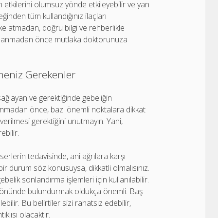
ın etkilerini olumsuz yönde etkileyebilir ve yan
eceğinden tüm kullandığınız ilaçları
ke atmadan, doğru bilgi ve rehberlikle
 kullanmadan önce mutlaka doktorunuza
lmeniz Gerekenler
 sağlayan ve gerektiğinde gebeliğin
ullanmadan önce, bazı önemli noktalara dikkat
 verilmesi gerektiğini unutmayın. Yani,
bilir.
erlerin tedavisinde, ani ağrılara karşı
i bir durum söz konusuysa, dikkatli olmalısınız.
belik sonlandırma işlemleri için kullanılabilir.
göz önünde bulundurmak oldukça önemli. Baş
ilir. Bu belirtiler sizi rahatsız edebilir,
lısı olacaktır.