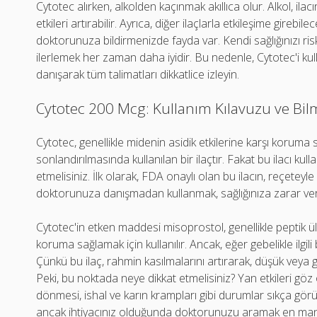
Cytotec alırken, alkolden kaçınmak akıllıca olur. Alkol, ilac
etkileri artırabilir. Ayrıca, diğer ilaçlarla etkileşime girebil
doktorunuza bildirmenizde fayda var. Kendi sağlığınızı ris
ilerlemek her zaman daha iyidir. Bu nedenle, Cytotec'i
danışarak tüm talimatları dikkatlice izleyin.
Cytotec 200 Mcg: Kullanım Kılavuzu ve Bi
Cytotec, genellikle midenin asidik etkilerine karşı koruma
sonlandırılmasında kullanılan bir ilaçtır. Fakat bu ilacı k
etmelisiniz. İlk olarak, FDA onaylı olan bu ilacın, reçeteyle
doktorunuza danışmadan kullanmak, sağlığınıza zarar vere
Cytotec'in etken maddesi misoprostol, genellikle peptik üls
koruma sağlamak için kullanılır. Ancak, eğer gebelikle ilgil
Çünkü bu ilaç, rahmin kasılmalarını artırarak, düşük veya ge
Peki, bu noktada neye dikkat etmelisiniz? Yan etkileri 
dönmesi, ishal ve karın krampları gibi durumlar sıkça görüleb
ancak ihtiyacınız olduğunda doktorunuzu aramak en mantık