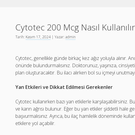
Cytotec 200 Mcg Nasıl Kullanılı
Tarih:
Kasım 17, 2024
| Yazar:
admin
Cytotec, genellikle günde birkaç kez ağız yoluyla alınır. 
önünde bulundurmalısınız. Doktorunuz, yaşınıza, cinsiyetin
plan oluşturacaktır. Bu ilacı alırken bol su içmeyi unutmayın. Y
Yan Etkileri ve Dikkat Edilmesi Gerekenler
Cytotec kullanırken bazı yan etkilerle karşılaşabilirsiniz. 
ve karın ağrısı bulunur. Eğer bu yan etkiler şiddetli hale
başvurmalısınız. Ayrıca, bu ilaç hamilelik döneminde kulla
etkilere yol açabilir.