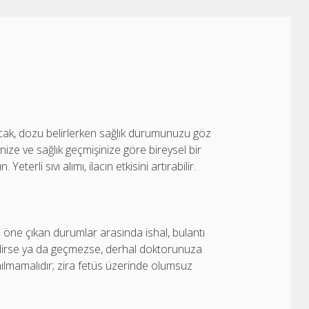
r
Ancak, dozu belirlerken sağlık durumunuzu göz
ize ve sağlık geçmişinize göre bireysel bir
eterli sıvı alımı, ilacın etkisini artırabilir.
Bu öne çıkan durumlar arasında ishal, bulantı
 gelirse ya da geçmezse, derhal doktorunuza
nılmamalıdır; zira fetüs üzerinde olumsuz