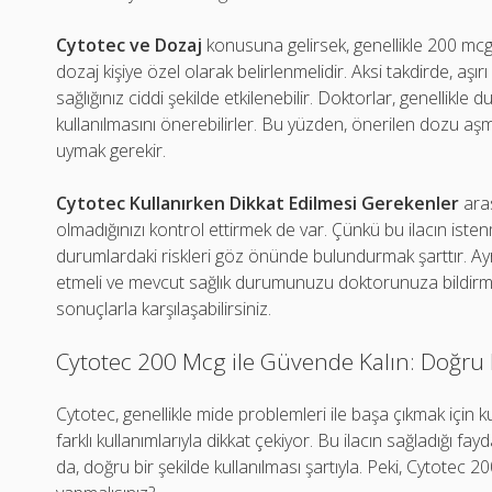
Cytotec ve Dozaj
konusuna gelirsek, genellikle 200 mcg'
dozaj kişiye özel olarak belirlenmelidir. Aksi takdirde, aşı
sağlığınız ciddi şekilde etkilenebilir. Doktorlar, genellikl
kullanılmasını önerebilirler. Bu yüzden, önerilen dozu aş
uymak gerekir.
Cytotec Kullanırken Dikkat Edilmesi Gerekenler
aras
olmadığınızı kontrol ettirmek de var. Çünkü bu ilacın is
durumlardaki riskleri göz önünde bulundurmak şarttır. Ayrıc
etmeli ve mevcut sağlık durumunuzu doktorunuza bildirme
sonuçlarla karşılaşabilirsiniz.
Cytotec 200 Mcg ile Güvende Kalın: Doğru
Cytotec, genellikle mide problemleri ile başa çıkmak için k
farklı kullanımlarıyla dikkat çekiyor. Bu ilacın sağladığı fa
da, doğru bir şekilde kullanılması şartıyla. Peki, Cytotec 