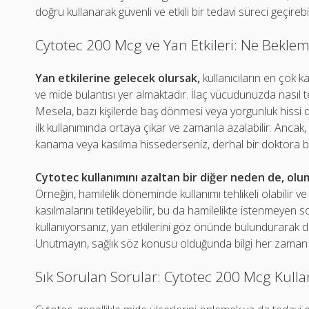
doğru kullanarak güvenli ve etkili bir tedavi süreci geçirebil
Cytotec 200 Mcg ve Yan Etkileri: Ne Beklem
Yan etkilerine gelecek olursak,
kullanıcıların en çok ka
ve mide bulantısı yer almaktadır. İlaç vücudunuzda nasıl 
Mesela, bazı kişilerde baş dönmesi veya yorgunluk hissi de y
ilk kullanımında ortaya çıkar ve zamanla azalabilir. Ancak, 
kanama veya kasılma hissederseniz, derhal bir doktora b
Cytotec kullanımını azaltan bir diğer neden de, olum
Örneğin, hamilelik döneminde kullanımı tehlikeli olabilir ve
kasılmalarını tetikleyebilir, bu da hamilelikte istenmeyen s
kullanıyorsanız, yan etkilerini göz önünde bulundurarak dok
Unutmayın, sağlık söz konusu olduğunda bilgi her zaman 
Sık Sorulan Sorular: Cytotec 200 Mcg Kull