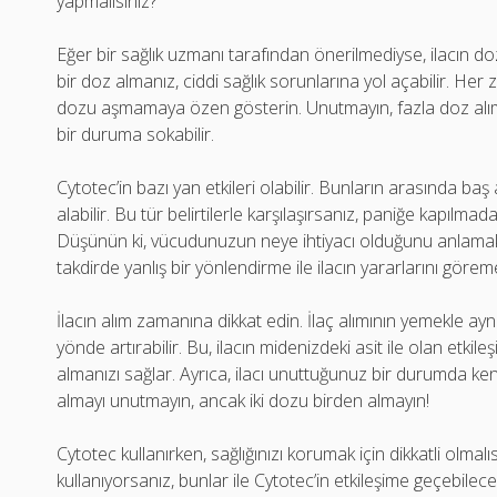
yapmalısınız?
Eğer bir sağlık uzmanı tarafından önerilmediyse, ilacın d
bir doz almanız, ciddi sağlık sorunlarına yol açabilir. Her
dozu aşmamaya özen gösterin. Unutmayın, fazla doz alımı il
bir duruma sokabilir.
Cytotec’in bazı yan etkileri olabilir. Bunların arasında baş 
alabilir. Bu tür belirtilerle karşılaşırsanız, paniğe kapıl
Düşünün ki, vücudunuzun neye ihtiyacı olduğunu anlamak ba
takdirde yanlış bir yönlendirme ile ilacın yararlarını göreme
İlacın alım zamanına dikkat edin. İlaç alımının yemekle ay
yönde artırabilir. Bu, ilacın midenizdeki asit ile olan etk
almanızı sağlar. Ayrıca, ilacı unuttuğunuz bir durumda ken
almayı unutmayın, ancak iki dozu birden almayın!
Cytotec kullanırken, sağlığınızı korumak için dikkatli olmalı
kullanıyorsanız, bunlar ile Cytotec’in etkileşime geçebile