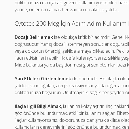
doktorunuza danışarak, güvenli kullanım yöntemleri hakkında
yerine, önlemleri almak her zaman en akıllıca yoldur.
Cytotec 200 Mcg İçin Adım Adım Kullanım 
Dozajı Belirlemek
ise oldukça kritik bir adımdır. Genell
doğrusudur. Yanlış dozaj, istenmeyen sonuçlar doğurabilir. 2
veya doktorun önerdiği şekilde almaya dikkat edin. Peki, bu 
ilacın etkisini artırabilir. Ilk defa kullanıyorsanız, sıklıkla
Mide bulantısı ya da baş dönmesi gibi semptomlar, bazı kull
Yan Etkileri Gözlemlemek
de önemlidir. Her ilaçta olduğ
şiddetli karın ağrıları, alerjik reaksiyonlar ya da diğer ano
doktorunuza başvurun. Unutmayın ki sağlık her şeyden ön
İlaçla İlgili Bilgi Almak
, kullanımı kolaylaştırır. İlaç hakkı
göz önünde bulundurmak, etkili bir kullanım sağlar. Elbette,
ilaçlar kullanıyorsanız, doktorunuza danışmak akıllıca olac
kullanıcıların deneyimlerini göz önünde bulundurmak, kendi 