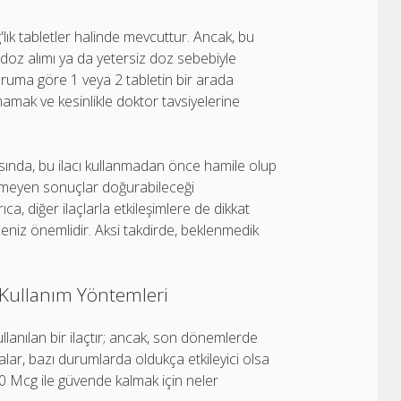
lık tabletler halinde mevcuttur. Ancak, bu
rı doz alımı ya da yetersiz doz sebebiyle
e duruma göre 1 veya 2 tabletin bir arada
mamak ve kesinlikle doktor tavsiyelerine
ında, bu ilacı kullanmadan önce hamile olup
tenmeyen sonuçlar doğurabileceği
a, diğer ilaçlarla etkileşimlere de dikkat
niz önemlidir. Aksi takdirde, beklenmedik
 Kullanım Yöntemleri
ullanılan bir ilaçtır; ancak, son dönemlerde
ydalar, bazı durumlarda oldukça etkileyici olsa
200 Mcg ile güvende kalmak için neler