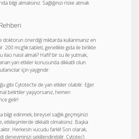
 bilgi almalısınız. Sağlığınızı riske atmak
Rehberi
ikle doktorun önerdiği miktarda kullanmanız en
00 mcg’lık tableti, genellikle gıda ile birlikte
ilacı nasıl almalı? Hafif bir su ile yutmak,
 yaşanan yan etkiler konusunda dikkatli olun.
anıcılar için yaygındır.
u gibi Cytotec’te de yan etkiler olabilir. Eğer
rmal belirtiler yaşıyorsanız, hemen
ce gelir!
nda bilgi edinmek, bireysel sağlık geçmişinizi
 etkileşimlerde dikkatli olmalısınız. Başka
aktır. Herkesin vücudu farklı! Son olarak,
deneyiminizi şekillendirebilir. Cytotec’i