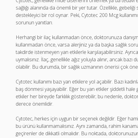
Cytotec, genellikle mide ülserlerini önlemek ya da tedavi et
sağlığı alanında da önemli bir yer tutar. Özellikle, gebe
destekleyici bir rol oynar. Peki, Cytotec 200 Mcg kullanım
sorunun yanıtları.
Herhangi bir ilaç kullanmadan önce, doktorunuza danışma
kullanmadan önce, varsa alerjiniz ya da başka sağlık sorunl
takdirde istenmeyen yan etkilerle karşılaşabilirsiniz. Ayrıca
uymalısınız. İlaç, genellikle ağız yoluyla alınır, ancak baz
olabilir. Bu durumda, bir sağlık uzmanının önerisi çok önem
Cytotec kullanımı bazı yan etkilere yol açabilir. Bazı kadınl
baş dönmesi yaşayabilir. Eğer bu yan etkiler şiddetli hale
etkiler her bireyde farklılık gösterebilir; bu nedenle, dok
derece önemlidir.
Cytotec, herkes için uygun bir seçenek değildir. Eğer hami
bu ürünü kullanmamalısınız. Aynı zamanda, rahim kanama
geçirenler de dikkatli olmalıdır. Bu noktada, doktorunuzun