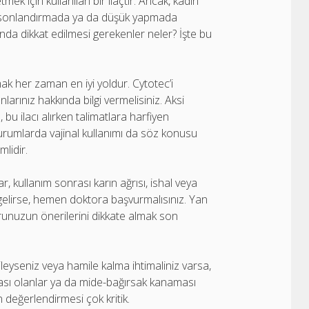
mek için kullanılan bir ilaçtır. Ancak, kadın
liği sonlandırmada ya da düşük yapmada
ında dikkat edilmesi gerekenler neler? İşte bu
k her zaman en iyi yoldur. Cytotec’i
arınız hakkında bilgi vermelisiniz. Aksi
, bu ilacı alırken talimatlara harfiyen
ı durumlarda vajinal kullanımı da söz konusu
lidir.
ar, kullanım sonrası karın ağrısı, ishal veya
 gelirse, hemen doktora başvurmalısınız. Yan
torunuzun önerilerini dikkate almak son
leyseniz veya hamile kalma ihtimaliniz varsa,
sı olanlar ya da mide-bağırsak kanaması
 değerlendirmesi çok kritik.