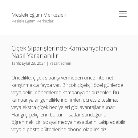
menüyü
Mesleki Eğitim Merkezleri
aç
Mesleki Eğitim Merkezleri
Yan
Ara
Menü
Igtv Yorum Yükseltme Hilesi
Ara
Çiçek Siparişlerinde Kampanyalardan
Liste
Nasıl Yararlanılır
Sayfa Listesi
Igtv Yorum Yükseltme Hilesi
Tarih:
Eylül 28, 2024
| Yazar:
admin
Threads Beğeni Arttırma
Liste
Öncelikle, çiçek siparişi vermeden önce interneti
Twitter Gizli Hesaba Nasıl Bakılır
Sayfa Listesi
karıştırmakta fayda var. Birçok çiçekçi, özel günlerde
veya belirli dönemlerde kampanyalar düzenler. Bu
Threads Beğeni Arttırma
kampanyalar genellikle indirimler, ücretsiz teslimat
Twitter Gizli Hesaba Nasıl Bakılır
veya ekstra çiçek hediyeleri gibi avantajlar sunar.
Hangi çiçekçilerin bu tür fırsatlar sunduğunu
öğrenmek için sosyal medya hesaplarını takip edebilir
veya e-posta bültenlerine abone olabilirsiniz.