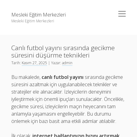
menüyü
Mesleki Eğitim Merkezleri
aç
Mesleki Eğitim Merkezleri
Yan
Ara
Menü
Igtv Yorum Yükseltme Hilesi
Ara
Canlı futbol yayını sırasında gecikme
Liste
süresini düşürme teknikleri
Sayfa Listesi
Igtv Yorum Yükseltme Hilesi
Tarih:
Kasım 27, 2025
| Yazar:
admin
Threads Beğeni Arttırma
Liste
Bu makalede,
canlı futbol yayını
sırasında gecikme
Twitter Gizli Hesaba Nasıl Bakılır
Sayfa Listesi
süresini azaltmak için uygulanabilecek teknikler ve
stratejiler ele alınacaktır. İzleyicilerin deneyimini
Threads Beğeni Arttırma
iyileştirmek için önemli ipuçları sunulacaktır. Öncelikle,
Twitter Gizli Hesaba Nasıl Bakılır
gecikme süresi, izleyicilerin maçın heyecanını tam
anlamıyla yaşamasını engelleyebilir. Bu durumu
önlemek için bazı basit ama etkili adımlar atılabilir.
İlk olarak,
internet bağlantınızın hızını artırmak