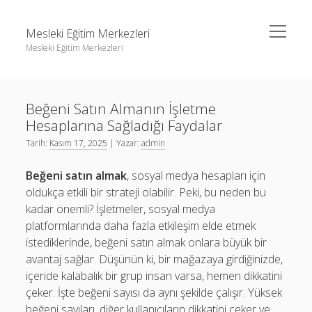
menüyü
Mesleki Eğitim Merkezleri
aç
Mesleki Eğitim Merkezleri
Yan
Ara
Menü
Igtv Yorum Yükseltme Hilesi
Ara
Beğeni Satın Almanın İşletme
Liste
Hesaplarına Sağladığı Faydalar
Sayfa Listesi
Igtv Yorum Yükseltme Hilesi
Tarih:
Kasım 17, 2025
| Yazar:
admin
Threads Beğeni Arttırma
Liste
Beğeni satın almak
, sosyal medya hesapları için
Twitter Gizli Hesaba Nasıl Bakılır
Sayfa Listesi
oldukça etkili bir strateji olabilir. Peki, bu neden bu
kadar önemli? İşletmeler, sosyal medya
Threads Beğeni Arttırma
platformlarında daha fazla etkileşim elde etmek
Twitter Gizli Hesaba Nasıl Bakılır
istediklerinde, beğeni satın almak onlara büyük bir
avantaj sağlar. Düşünün ki, bir mağazaya girdiğinizde,
içeride kalabalık bir grup insan varsa, hemen dikkatini
çeker. İşte beğeni sayısı da aynı şekilde çalışır. Yüksek
beğeni sayıları, diğer kullanıcıların dikkatini çeker ve