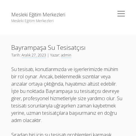
menüyü
Mesleki Eğitim Merkezleri
aç
Mesleki Eğitim Merkezleri
Yan
Ara
Menü
Igtv Yorum Yükseltme Hilesi
Ara
Bayrampaşa Su Tesisatçısı
Liste
Tarih:
Aralık 27, 2023
| Yazar:
admin
Sayfa Listesi
Igtv Yorum Yükseltme Hilesi
Su tesisatı, konutlarımızda ve işyerlerimizde mühim
Threads Beğeni Arttırma
Liste
bir rol oynar. Ancak, beklenmedik sızıntılar veya
Twitter Gizli Hesaba Nasıl Bakılır
Sayfa Listesi
arızalar ortaya çıktığında, hayatımızı altüst edebilir.
İşte bu noktada Bayrampaşa su tesisatçısı devreye
Threads Beğeni Arttırma
girer, profesyonel hizmetleriyle size yardımcı olur. Su
Twitter Gizli Hesaba Nasıl Bakılır
tesisatı sorunlarıyla uğraşırken zaman kaybetmek
yerine, uzman tesisatçılara başvurmanız en doğru
adım olacaktır.
Sıradan biri için su tesisatı problemleri karmaşık