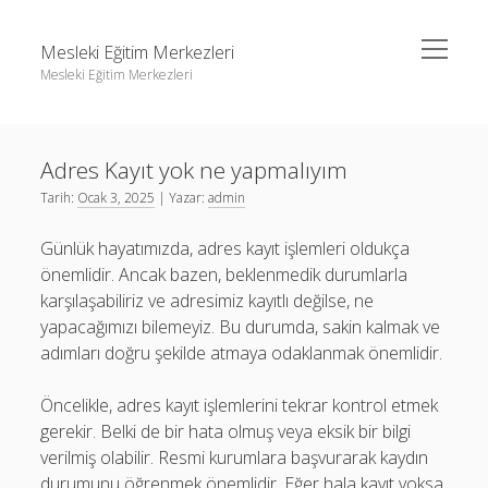
menüyü
Mesleki Eğitim Merkezleri
aç
Mesleki Eğitim Merkezleri
Yan
Ara
Menü
Igtv Yorum Yükseltme Hilesi
Ara
Adres Kayıt yok ne yapmalıyım
Liste
Tarih:
Ocak 3, 2025
| Yazar:
admin
Sayfa Listesi
Igtv Yorum Yükseltme Hilesi
Günlük hayatımızda, adres kayıt işlemleri oldukça
Threads Beğeni Arttırma
Liste
önemlidir. Ancak bazen, beklenmedik durumlarla
Twitter Gizli Hesaba Nasıl Bakılır
Sayfa Listesi
karşılaşabiliriz ve adresimiz kayıtlı değilse, ne
yapacağımızı bilemeyiz. Bu durumda, sakin kalmak ve
Threads Beğeni Arttırma
adımları doğru şekilde atmaya odaklanmak önemlidir.
Twitter Gizli Hesaba Nasıl Bakılır
Öncelikle, adres kayıt işlemlerini tekrar kontrol etmek
gerekir. Belki de bir hata olmuş veya eksik bir bilgi
verilmiş olabilir. Resmi kurumlara başvurarak kaydın
durumunu öğrenmek önemlidir. Eğer hala kayıt yoksa,