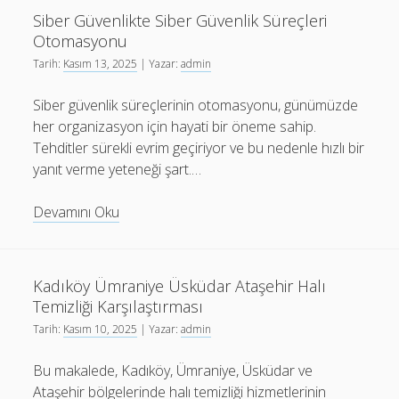
Müdahale
Siber Güvenlikte Siber Güvenlik Süreçleri
Süreçleri
Otomasyonu
Tarih:
Kasım 13, 2025
| Yazar:
admin
Siber güvenlik süreçlerinin otomasyonu, günümüzde
her organizasyon için hayati bir öneme sahip.
Tehditler sürekli evrim geçiriyor ve bu nedenle hızlı bir
yanıt verme yeteneği şart.…
Siber
Devamını Oku
Güvenlikte
Siber
Güvenlik
Kadıköy Ümraniye Üsküdar Ataşehir Halı
Süreçleri
Temizliği Karşılaştırması
Otomasyonu
Tarih:
Kasım 10, 2025
| Yazar:
admin
Bu makalede, Kadıköy, Ümraniye, Üsküdar ve
Ataşehir bölgelerinde halı temizliği hizmetlerinin