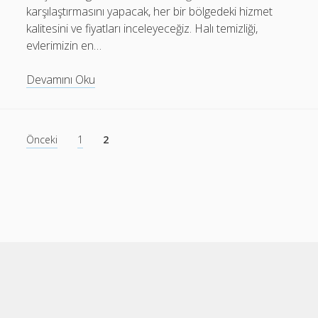
karşılaştırmasını yapacak, her bir bölgedeki hizmet
kalitesini ve fiyatları inceleyeceğiz. Halı temizliği,
evlerimizin en…
Kadıköy
Devamını Oku
Ümraniye
Üsküdar
Ataşehir
Yazı
Önceki
1
2
Halı
sayfalaması
Temizliği
Karşılaştırması