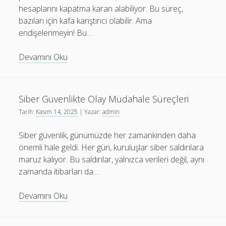
hesaplarını kapatma kararı alabiliyor. Bu süreç,
bazıları için kafa karıştırıcı olabilir. Ama
endişelenmeyin! Bu…
Instagram
Devamını Oku
hesap
KAPATMA
paneli
Siber Güvenlikte Olay Müdahale Süreçleri
Tarih:
Kasım 14, 2025
| Yazar:
admin
Siber güvenlik, günümüzde her zamankinden daha
önemli hale geldi. Her gün, kuruluşlar siber saldırılara
maruz kalıyor. Bu saldırılar, yalnızca verileri değil, aynı
zamanda itibarları da…
Siber
Devamını Oku
Güvenlikte
Olay