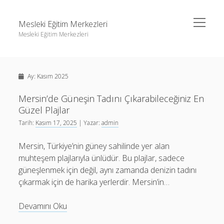
menüyü
Mesleki Eğitim Merkezleri
aç
Mesleki Eğitim Merkezleri
Yan
Ara
Menü
Igtv Yorum Yükseltme Hilesi
Ara
Ay:
Kasım 2025
Liste
Sayfa Listesi
Mersin’de Güneşin Tadını Çıkarabileceğiniz En
Igtv Yorum Yükseltme Hilesi
Güzel Plajlar
Threads Beğeni Arttırma
Liste
Tarih:
Kasım 17, 2025
| Yazar:
admin
Twitter Gizli Hesaba Nasıl Bakılır
Sayfa Listesi
Mersin, Türkiye’nin güney sahilinde yer alan
Threads Beğeni Arttırma
muhteşem plajlarıyla ünlüdür. Bu plajlar, sadece
güneşlenmek için değil, aynı zamanda denizin tadını
Twitter Gizli Hesaba Nasıl Bakılır
çıkarmak için de harika yerlerdir. Mersin’in…
Mersin’de
Devamını Oku
Güneşin