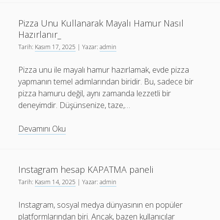
Tadını
Çıkarabileceğiniz
Pizza Unu Kullanarak Mayalı Hamur Nasıl
En
Hazırlanır_
Güzel
Tarih:
Kasım 17, 2025
| Yazar:
admin
Plajlar
Pizza unu ile mayalı hamur hazırlamak, evde pizza
yapmanın temel adımlarından biridir. Bu, sadece bir
pizza hamuru değil, aynı zamanda lezzetli bir
deneyimdir. Düşünsenize, taze,…
Pizza
Devamını Oku
Unu
Kullanarak
Mayalı
Instagram hesap KAPATMA paneli
Hamur
Tarih:
Kasım 14, 2025
| Yazar:
admin
Nasıl
Hazırlanır_
Instagram, sosyal medya dünyasının en popüler
platformlarından biri. Ancak, bazen kullanıcılar